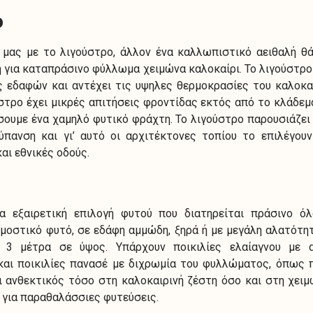
ο
 μας με το λιγούστρο, άλλον ένα καλλωπιστικό αειθαλή θ
 για καταπράσινο φύλλωμα χειμώνα καλοκαίρι. Το λιγούστρ
 εδαφών και αντέχει τις υψηλες θερμοκρασίες του καλοκα
ύστρο έχει μικρές απιτήσεις φροντίδας εκτός από το κλάδε
σουμε ένα χαμηλό φυτικό φράχτη. Το λιγούστρο παρουσιάζει 
ύπανση και γι’ αυτό οι αρχιτέκτονες τοπίου το επιλέγου
αι εθνικές οδούς.
ς
ια εξαιρετική επιλογή φυτού που διατηρείται πράσινο ό
μοστικό φυτό, σε εδάφη αμμώδη, ξηρά ή με μεγάλη αλατότητ
 3 μέτρα σε ύψος. Υπάρχουν ποικιλίες ελαίαγνου με 
αι ποικιλίες πανασέ με διχρωμία του φυλλώματος, όπως πρ
ι ανθεκτικός τόσο στη καλοκαιρινή ζέστη όσο και στη χει
ι για παραθαλάσσιες φυτεύσεις.