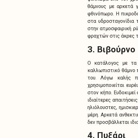
θάμνους με αρκετά γ
φθινόπωρο. Η πικροδά
στα υδροσταγονίδια 
στην ατμοσφαιρική ρύ
φραχτών στις άκρες 
3. Βιβούρνο
Ο κατάλογος με τα 
καλλωπιστικό θάμνο π
του. Λόγω καλής π
χρησιμοποιείται ευρ
στον κήπο. Ευδοκιμεί
ιδιαίτερες απαιτήσει
ηλιόλουστες, ημισκιε
μέρη. Αρκετά ανθεκτι
δεν προσβάλλεται ιδι
4. Πυξάρι