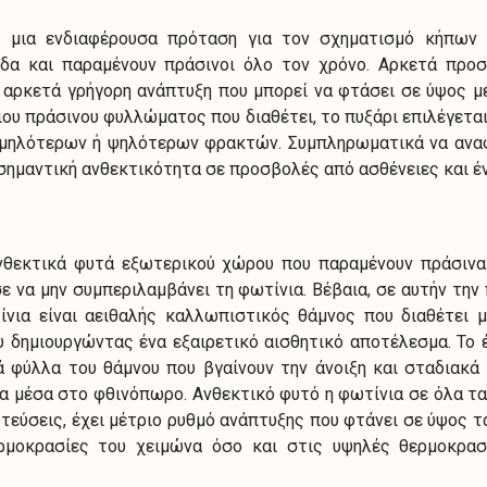
η μια ενδιαφέρουσα πρόταση για τον σχηματισμό κήπων 
ίδα και παραμένουν πράσινοι όλο τον χρόνο. Αρκετά προ
ι αρκετά γρήγορη ανάπτυξη που μπορεί να φτάσει σε ύψος μ
ου πράσινου φυλλώματος που διαθέτει, το πυξάρι επιλέγετα
αμηλότερων ή ψηλότερων φρακτών. Συμπληρωματικά να αναφ
 σημαντική ανθεκτικότητα σε προσβολές από ασθένειες και έ
νθεκτικά φυτά εξωτερικού χώρου που παραμένουν πράσινα
ε να μην συμπεριλαμβάνει τη φωτίνια. Βέβαια, σε αυτήν την
ίνια είναι αειθαλής καλλωπιστικός θάμνος που διαθέτει μ
υ δημιουργώντας ένα εξαιρετικό αισθητικό αποτέλεσμα. Το
ά φύλλα του θάμνου που βγαίνουν την άνοιξη και σταδιακά
 μέσα στο φθινόπωρο. Ανθεκτικό φυτό η φωτίνια σε όλα τα
τεύσεις, έχει μέτριο ρυθμό ανάπτυξης που φτάνει σε ύψος τα
μοκρασίες του χειμώνα όσο και στις υψηλές θερμοκρασ