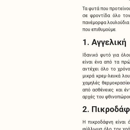
Τα φυτά που προτείνο
σε φροντίδα όλο τον
πανέμορφα λουλούδια 
που επιθυμούμε.
1. Αγγελική
Ιδανικό φυτό για όλο
είναι ένα από τα πρ
αντέχει όλο το χρόν
μικρά κρεμ-λευκά λου
χαμηλές θερμοκρασίες
από ασθένειες και έ
αρχές του φθινοπώρου
2. Πικροδά
Η πικροδάφνη είναι 
φύλλωμα όλο τον χρόν