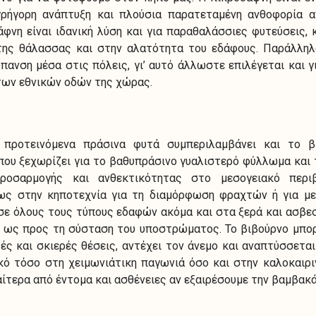
ρήγορη ανάπτυξη και πλούσια παρατεταμένη ανθοφορία 
φνη είναι ιδανική λύση και για παραθαλάσσιες φυτεύσεις, 
της θάλασσας και στην αλατότητα του εδάφους. Παράλληλα,
πανση μέσα στις πόλεις, γι’ αυτό άλλωστε επιλέγεται και γ
των εθνικών οδών της χώρας.
προτεινόμενα πράσινα φυτά συμπεριλαμβάνει και το βι
ου ξεχωρίζει για το βαθυπράσινο γυαλιστερό φύλλωμα και
ροσαρμογής και ανθεκτικότητας στο μεσογειακό περιβ
έως στην κηποτεχνία για τη διαμόρφωση φραχτών ή για μ
 σε όλους τους τύπους εδαφών ακόμα και στα ξερά και ασβε
ς ως προς τη σύσταση του υποστρώματος. Το βιβούρνο μπορ
ρές και σκιερές θέσεις, αντέχει τον άνεμο και αναπτύσσετα
κό τόσο στη χειμωνιάτικη παγωνιά όσο και στην καλοκαιρι
αίτερα από έντομα και ασθένειες αν εξαιρέσουμε την βαμβακά