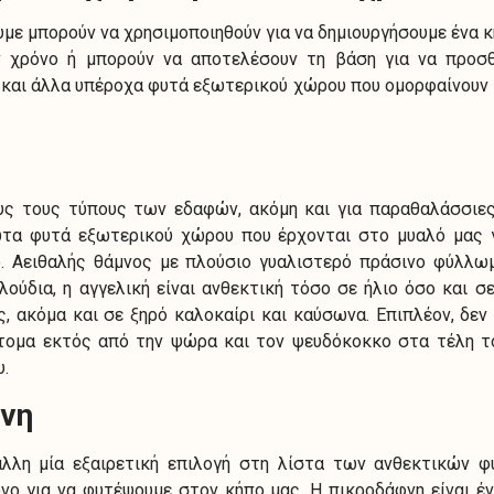
υμε μπορούν να χρησιμοποιηθούν για να δημιουργήσουμε ένα κ
 χρόνο ή μπορούν να αποτελέσουν τη βάση για να προσ
και άλλα υπέροχα φυτά εξωτερικού χώρου που ομορφαίνουν 
υς τους τύπους των εδαφών, ακόμη και για παραθαλάσσιες
ώτα φυτά εξωτερικού χώρου που έρχονται στο μυαλό μας 
ο. Αειθαλής θάμνος με πλούσιο γυαλιστερό πράσινο φύλλωμ
λούδια, η αγγελική είναι ανθεκτική τόσο σε ήλιο όσο και σε
, ακόμα και σε ξηρό καλοκαίρι και καύσωνα. Επιπλέον, δε
ντομα εκτός από την ψώρα και τον ψευδόκοκκο στα τέλη το
.
φνη
άλλη μία εξαιρετική επιλογή στη λίστα των ανθεκτικών 
ο για να φυτέψουμε στον κήπο μας. Η πικροδάφνη είναι έ