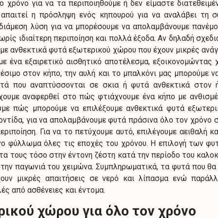
ο χρόνο για να τα περιποιηθούμε ή δεν είμαστε διατεθειμ
απαιτεί η πρόσληψη ενός κηπουρού για να αναλάβει τη 
νδιάμεση λύση για να μπορέσουμε να απολαμβάνουμε πανέμ
χωρίς ιδιαίτερη περιποίηση και πολλά έξοδα. Αν δηλαδή σχεδ
υμε ανθεκτικά φυτά εξωτερικού χώρου που έχουν μικρές ανάγ
ε ένα εξαιρετικό αισθητικό αποτέλεσμα, εξοικονομώντας 
έσιμο στον κήπο, την αυλή και το μπαλκόνι μας μπορούμε ν
υτά που αναπτύσσονται σε σκια ή φυτά ανθεκτικά στον ή
χουμε αναφερθεί στο πώς φτιάχνουμε ένα κήπο με ανθισμέ
ύμε πώς μπορούμε να επιλέξουμε ανθεκτικά φυτά εξωτερ
οντίδα, για να απολαμβάνουμε φυτά πράσινα όλο τον χρόνο σ
περιποίηση. Για να το πετύχουμε αυτό, επιλέγουμε αειθαλή 
ο φύλλωμα όλες τις εποχές του χρόνου. Η επιλογή των φυτ
α τους τόσο στην έντονη ζέστη κατά την περίοδο του καλοκα
την παγωνιά του χειμώνα. Συμπληρωματικά, τα φυτά που θ
ουν μικρές απαιτήσεις σε νερό και λίπασμα ενώ παράλλ
ές από ασθένειες και έντομα.
ικού χώρου για όλο τον χρόνο